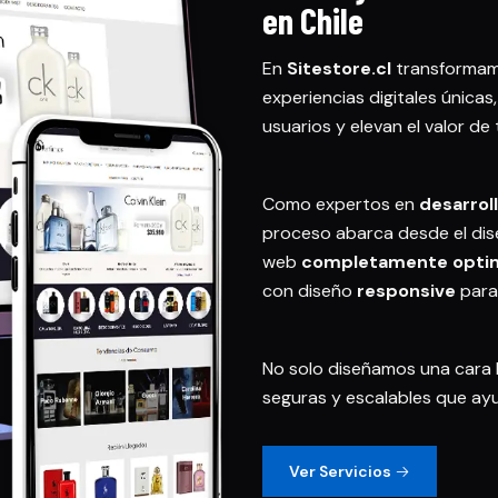
en Chile
En
Sitestore.cl
transformamo
experiencias digitales única
usuarios y elevan el valor de
Como expertos en
desarrol
proceso abarca desde el dise
web
completamente optim
con diseño
responsive
para 
No solo diseñamos una cara 
seguras y escalables que ayu
Ver Servicios