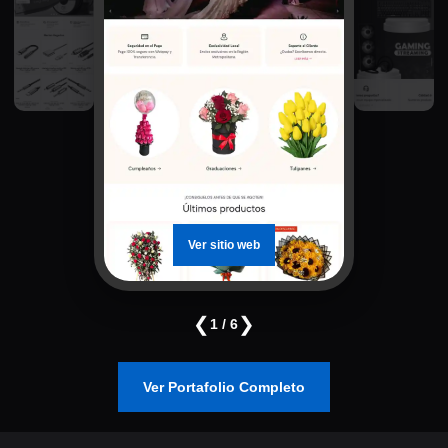
Ver sitio web
❮
❯
1 / 6
Ver Portafolio Completo